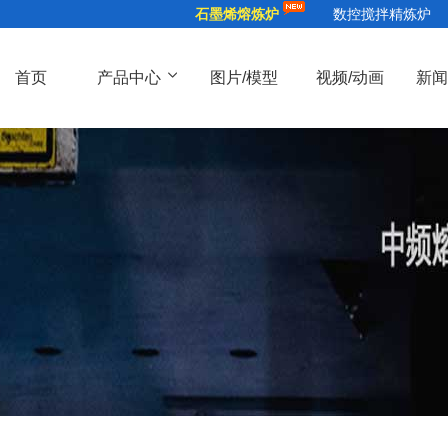
石墨烯熔炼炉
数控搅拌精炼炉
首页
产品中心
图片/模型
视频/动画
新
