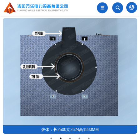
󦂺


炉体：长2500宽2624高1880MM