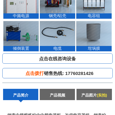
中频电源
钢壳/铝壳
电容组
倾倒装置
电缆
坩埚膜
点击在线咨询设备
点击拨打
销售热线:
17760281426
产品简介
产品视频
产品图片
(实拍)