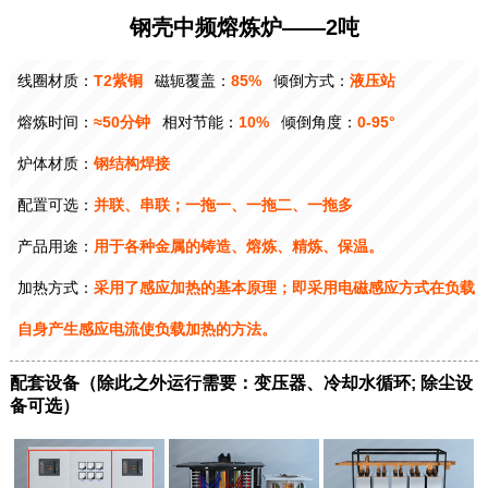
钢壳中频熔炼炉——2吨
线圈材质：
T2紫铜
磁轭覆盖：
85%
倾倒方式：
液压站
熔炼时间：
≈50分钟
相对节能：
10%
倾倒角度：
0-95°
炉体材质：
钢结构焊接
配置可选：
并联、串联；一拖一、一拖二、一拖多
产品用途：
用于各种金属的铸造、熔炼、精炼、保温。
加热方式：
采用了感应加热的基本原理；即采用电磁感应方式在负载
自身产生感应电流使负载加热的方法。
配套设备（除此之外运行需要：变压器、冷却水循环; 除尘设
备可选）