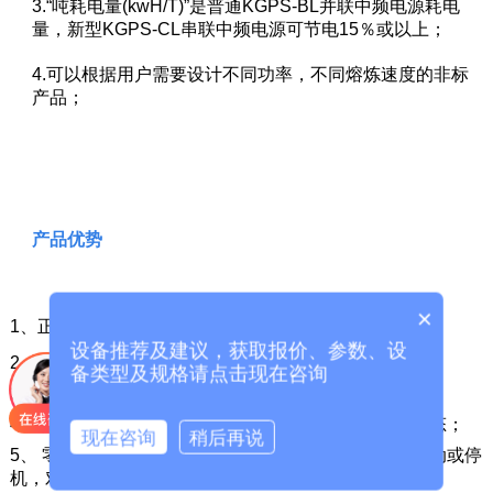
3.“吨耗电量(kwH/T)”是普通KGPS-BL并联中频电源耗电
量，新型KGPS-CL串联中频电源可节电15％或以上；
4.可以根据用户需要设计不同功率，不同熔炼速度的非标
产品；
产品优势
×
1、正常工作情况下钢铁熔炼吨耗电量550-600KW.h；
设备推荐及建议，获取报价、参数、设
2、 功率因数全过程保持0.96以上，无需外加补偿装置；
备类型及规格请点击现在咨询
3、 治理高次谐波，不干扰周边电气设备，不污染电网；
4、 频率适应范围宽，熔化过程中始终保持
较好
谐振状态；
现在咨询
稍后再说
5、 零电压扫描软启动方式，可以在任何状态下随时启动或停
机，对电源无冲击；