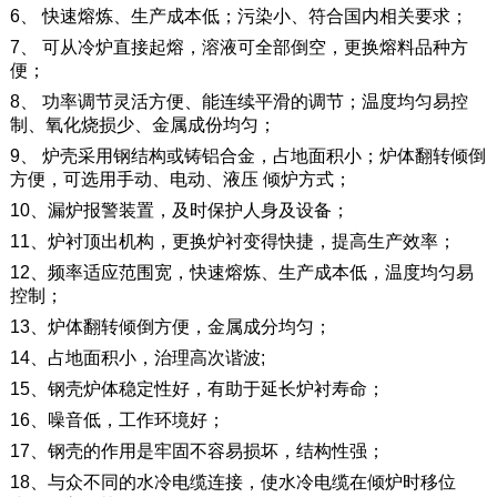
6、 快速熔炼、生产成本低；污染小、符合国内相关要求；
7、 可从冷炉直接起熔，溶液可全部倒空，更换熔料品种方
便；
8、 功率调节灵活方便、能连续平滑的调节；温度均匀易控
制、氧化烧损少、金属成份均匀；
9、 炉壳采用钢结构或铸铝合金，占地面积小；炉体翻转倾倒
方便，可选用手动、电动、液压 倾炉方式；
10、漏炉报警装置，及时保护人身及设备；
11、炉衬顶出机构，更换炉衬变得快捷，提高生产效率；
12、频率适应范围宽，快速熔炼、生产成本低，温度均匀易
控制；
13、炉体翻转倾倒方便，金属成分均匀；
14、占地面积小，治理高次谐波;
15、钢壳炉体稳定性好，有助于延长炉衬寿命；
16、噪音低，工作环境好；
17、钢壳的作用是牢固不容易损坏，结构性强；
18、与众不同的水冷电缆连接，使水冷电缆在倾炉时移位