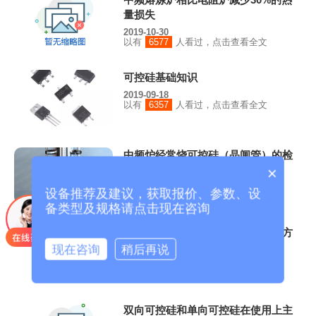
量损失
2019-10-30
以有
6577
人看过，点击查看全文
可控硅基础知识
2019-09-18
以有
6357
人看过，点击查看全文
中频炉经常烧可控硅（晶闸管）的检
修方法
×
2019-03-19
设备推荐及建议，获取报价、参数、设
以有
13339
人看过，点击查看全文
备类型及规格请点击现在咨询
中频电炉熔炼突发状况的应急处理方
式有哪些
现在咨询
稍后再说
2018-07-20
以有
7286
人看过，点击查看全文
双向可控硅和单向可控硅在使用上主