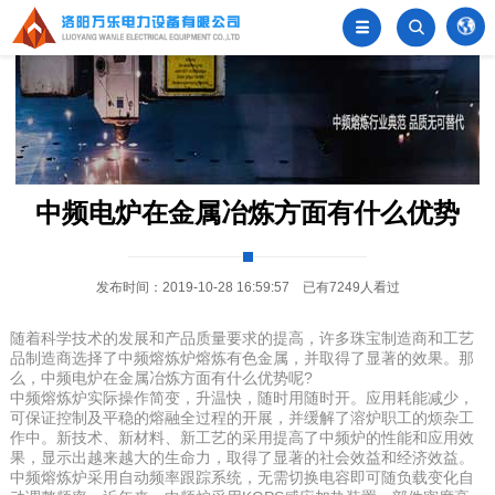


󦂺
中频电炉在金属冶炼方面有什么优势
发布时间：2019-10-28 16:59:57 已有7249人看过
随着科学技术的发展和产品质量要求的提高，许多珠宝制造商和工艺
品制造商选择了中频熔炼炉熔炼有色金属，并取得了显著的效果。那
么，中频电炉在金属冶炼方面有什么优势呢?
中频熔炼炉实际操作简变，升温快，随时用随时开。应用耗能减少，
可保证控制及平稳的熔融全过程的开展，并缓解了溶炉职工的烦杂工
作中。新技术、新材料、新工艺的采用提高了中频炉的性能和应用效
果，显示出越来越大的生命力，取得了显著的社会效益和经济效益。
中频熔炼炉采用自动频率跟踪系统，无需切换电容即可随负载变化自