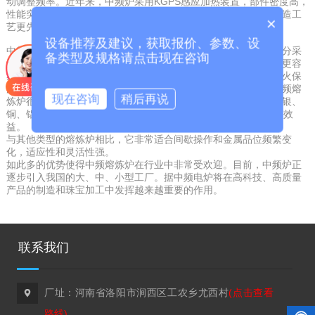
动调整频率。近年来，中频炉采用KGPS感应加热装置，部件密度高，
性能突出，启动更好，使用更可靠，维护简便，占地面积小，制造工
×
艺更先进。
设备推荐及建议，获取报价、参数、设
中频电炉炉体和炉衬采用新结构、新材料，靠近感应器线圈的部分采
备类型及规格请点击现在咨询
用高绝缘、高强度材料隔离，大大延长坩埚和炉村的使用寿命，更容
易更换坩埚。选用高纯石墨坩锅和方解石坩加温高效率比选用耐火保
温材料坩埚高得多，减少了冶炼時间，使热损害也大大减少。中频熔
现在咨询
稍后再说
炼炉很大 溫度为2800℃，非常适用冶炼白金、黄金白银、k金、银、
铜、铝主要金属材料，电气效率达到95以上，可获得理想的经济效
益。
与其他类型的熔炼炉相比，它非常适合间歇操作和金属品位频繁变
化，适应性和灵活性强。
如此多的优势使得中频熔炼炉在行业中非常受欢迎。目前，中频炉正
逐步引入我国的大、中、小型工厂。据中频电炉将在高科技、高质量
产品的制造和珠宝加工中发挥越来越重要的作用。
联系我们
厂址：河南省洛阳市涧西区工农乡尤西村
(点击查看

路线)