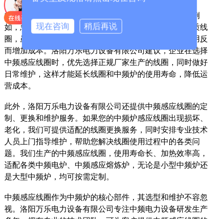
很多企业在使用中频感应线圈时，容易出现一些误区，例
现在咨询
稍后再说
如，忽视线圈的冷却系统，导致线圈过热损坏；使用劣质线
圈，虽然价格低，但使用寿命短、加热效率低，长期使用反
而增加成本。洛阳万乐电力设备有限公司建议，企业在选择
中频感应线圈时，优先选择正规厂家生产的线圈，同时做好
日常维护，这样才能延长线圈和中频炉的使用寿命，降低运
营成本。
此外，洛阳万乐电力设备有限公司还提供中频感应线圈的定
制、更换和维护服务。如果您的中频炉感应线圈出现损坏、
老化，我们可提供适配的线圈更换服务，同时安排专业技术
人员上门指导维护，帮助您解决线圈使用过程中的各类问
题。我们生产的中频感应线圈，使用寿命长、加热效率高，
适配各类中频电炉、中频感应熔炼炉，无论是小型中频炉还
是大型中频炉，均可按需定制。
中频感应线圈作为中频炉的核心部件，其选型和维护不容忽
视。洛阳万乐电力设备有限公司专注中频电力设备研发生产