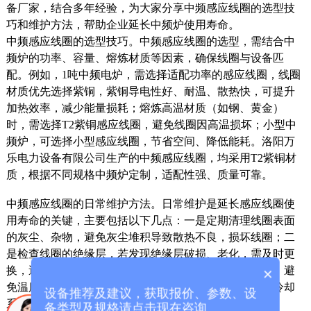
备厂家，结合多年经验，为大家分享中频感应线圈的选型技
巧和维护方法，帮助企业延长中频炉使用寿命。
中频感应线圈的选型技巧。中频感应线圈的选型，需结合中
频炉的功率、容量、熔炼材质等因素，确保线圈与设备匹
配。例如，1吨中频电炉，需选择适配功率的感应线圈，线圈
材质优先选择紫铜，紫铜导电性好、耐温、散热快，可提升
加热效率，减少能量损耗；熔炼高温材质（如钢、黄金）
时，需选择T2紫铜感应线圈，避免线圈因高温损坏；小型中
频炉，可选择小型感应线圈，节省空间、降低能耗。洛阳万
乐电力设备有限公司生产的中频感应线圈，均采用T2紫铜材
质，根据不同规格中频炉定制，适配性强、质量可靠。
中频感应线圈的日常维护方法。日常维护是延长感应线圈使
用寿命的关键，主要包括以下几点：一是定期清理线圈表面
的灰尘、杂物，避免灰尘堆积导致散热不良，损坏线圈；二
是检查线圈的绝缘层，若发现绝缘层破损、老化，需及时更
换，避免线圈短路，引发设备故障；三是控制熔炼温度，避
×
免温度过高，导致线圈过热损坏；四是定期检查线圈的冷却
设备推荐及建议，获取报价、参数、设
系统，确保冷却水流顺畅，避免线圈因过热变形、损坏。
备类型及规格请点击现在咨询