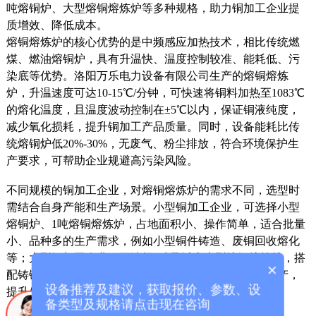
吨熔铜炉、大型熔铜熔炼炉等多种规格，助力铜加工企业提
质增效、降低成本。
熔铜熔炼炉的核心优势的是中频感应加热技术，相比传统燃
煤、燃油熔铜炉，具有升温快、温度控制较准、能耗低、污
染底等优势。洛阳万乐电力设备有限公司生产的熔铜熔炼
炉，升温速度可达10-15℃/分钟，可快速将铜料加热至1083℃
的熔化温度，且温度波动控制在±5℃以内，保证铜液纯度，
减少氧化损耗，提升铜加工产品质量。同时，设备能耗比传
统熔铜炉低20%-30%，无废气、粉尘排放，符合环境保护生
产要求，可帮助企业规避高污染风险。
不同规模的铜加工企业，对熔铜熔炼炉的需求不同，选型时
需结合自身产能和生产场景。小型铜加工企业，可选择小型
熔铜炉、1吨熔铜熔炼炉，占地面积小、操作简单，适合批量
小、品种多的生产需求，例如小型铜件铸造、废铜回收熔化
等；大型铜加工企业，可选择2吨及以上大型熔铜熔炼炉，搭
×
配铸锭、冷却等辅助设备，实现铜熔炼、加工一体化生产，
设备推荐及建议，获取报价、参数、设
提升生产效率，满足规模化生产需求。
备类型及规格请点击现在咨询